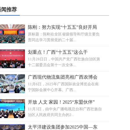
新闻推荐
陈刚：努力实现“十五五”良好开局
原标题：陈刚在全区省级领导和厅级主要负
责同志学习贯彻党的二十届...
划重点！广西“十五五”这么干
11月28日日，中国共产党广西壮族自治区第
十二届委员会第十一次全体...
广西现代物流集团亮相广西农博会
11月6日，2025年广西国际农业博览会在南
宁国际会展中心开幕。广西...
开放 人文 家园！2025“东盟伙伴”
11月3日，由中央广播电视总台和广西壮族自
治区人民政府共同主办的2...
太平洋建设集团参加2025中国—东