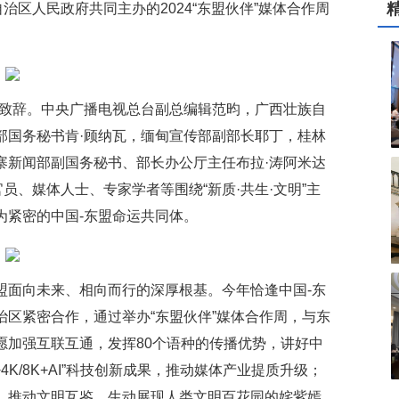
治区人民政府共同主办的2024“东盟伙伴”媒体合作周
频致辞。中央广播电视总台副总编辑范昀，广西壮族自
部国务秘书肯·顾纳瓦，缅甸宣传部副部长耶丁，桂林
寨新闻部副国务秘书、部长办公厅主任布拉·涛阿米达
员、媒体人士、专家学者等围绕“新质·共生·文明”主
为紧密的中国-东盟命运共同体。
盟面向未来、相向而行的深厚根基。今年恰逢中国-东
区紧密合作，通过举办“东盟伙伴”媒体合作周，与东
愿加强互联互通，发挥80个语种的传播优势，讲好中
4K/8K+AI”科技创新成果，推动媒体产业提质升级；
，推动文明互鉴，生动展现人类文明百花园的姹紫嫣