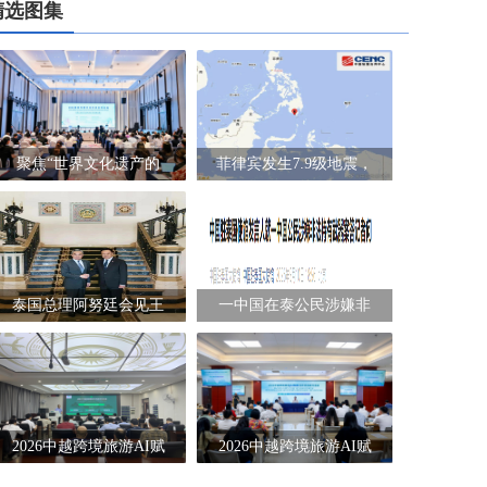
精选图集
聚焦“世界文化遗产的
菲律宾发生7.9级地震，
泰国总理阿努廷会见王
一中国在泰公民涉嫌非
2026中越跨境旅游AI赋
2026中越跨境旅游AI赋