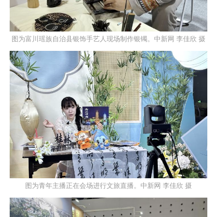
图为富川瑶族自治县银饰手艺人现场制作银镯。中新网 李佳欣 摄
图为青年主播正在会场进行文旅直播。中新网 李佳欣 摄