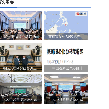
精选图集
聚焦“世界文化遗产的
菲律宾发生7.9级地震，
泰国总理阿努廷会见王
一中国在泰公民涉嫌非
2026中越跨境旅游AI赋
2026中越跨境旅游AI赋