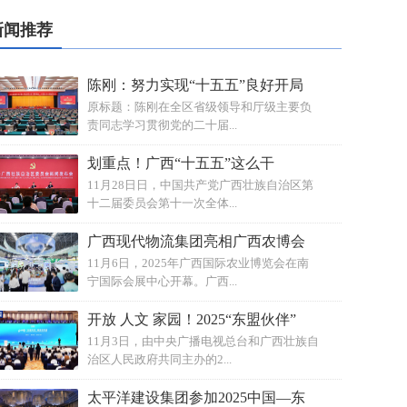
新闻推荐
陈刚：努力实现“十五五”良好开局
原标题：陈刚在全区省级领导和厅级主要负
责同志学习贯彻党的二十届...
划重点！广西“十五五”这么干
11月28日日，中国共产党广西壮族自治区第
十二届委员会第十一次全体...
广西现代物流集团亮相广西农博会
11月6日，2025年广西国际农业博览会在南
宁国际会展中心开幕。广西...
开放 人文 家园！2025“东盟伙伴”
11月3日，由中央广播电视总台和广西壮族自
治区人民政府共同主办的2...
太平洋建设集团参加2025中国—东