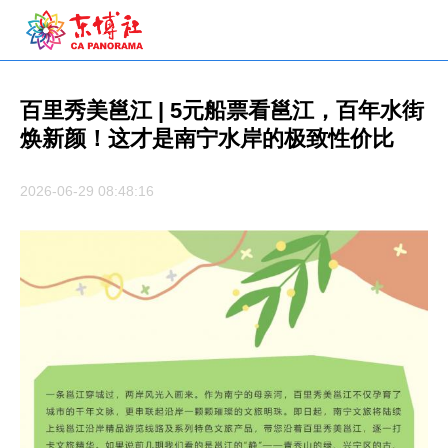
百里秀美邕江 | 5元船票看邕江，百年水街
焕新颜！这才是南宁水岸的极致性价比
2026-06-29 08:48:16