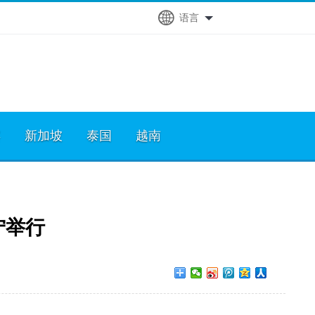
语言
宾
新加坡
泰国
越南
宁举行