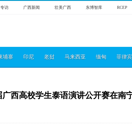
物专访
广西新闻
壮美广西
东博智库
RCEP
柬埔寨
印尼
老挝
马来西亚
缅甸
菲律
19届广西高校学生泰语演讲公开赛在南