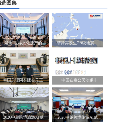
精选图集
聚焦“世界文化遗产的
菲律宾发生7.9级地震，
泰国总理阿努廷会见王
一中国在泰公民涉嫌非
2026中越跨境旅游AI赋
2026中越跨境旅游AI赋