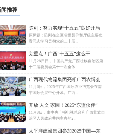
新闻推荐
陈刚：努力实现“十五五”良好开局
原标题：陈刚在全区省级领导和厅级主要负
责同志学习贯彻党的二十届...
划重点！广西“十五五”这么干
11月28日日，中国共产党广西壮族自治区第
十二届委员会第十一次全体...
广西现代物流集团亮相广西农博会
11月6日，2025年广西国际农业博览会在南
宁国际会展中心开幕。广西...
开放 人文 家园！2025“东盟伙伴”
11月3日，由中央广播电视总台和广西壮族自
治区人民政府共同主办的2...
太平洋建设集团参加2025中国—东