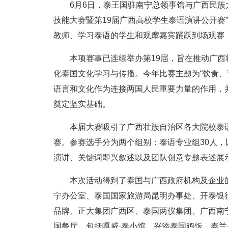
6月6日，泰王国驻南宁总领事馆与广西民族
技能大赛暨第19届广西高校学生泰语演讲公开赛
教师、学习泰语的学生和观摩嘉宾踊跃到场观赛
本项赛事已连续举办第19届，旨在推动广
化泰国文化学习与传播。今年比赛主题为“饮食、
语言和文化作为连接两国人民重要力量的作用，
奠定坚实基础。
本届大赛吸引了广西壮族自治区各大院校泰语
赛。参赛选手分为两个组别：泰语专业组30人，
演讲、关键词即兴叙述以及团队创意专题表述展
本次活动得到了泰国与广西政府机构及企业
宁办公室、泰国国家旅游局昆明办事处、开泰银
品牌、正大集团广西区、泰国两仪集团、广西南
国餐厅，包括嘎威·泰小馆、兴添泰国鸡饭、泰