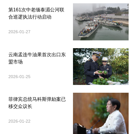
第161次中老缅泰湄公河联
合巡逻执法行动启动
2026-01-27
云南孟连牛油果首次出口东
盟市场
2026-01-25
菲律宾总统马科斯弹劾案已
移交众议长
2026-01-22