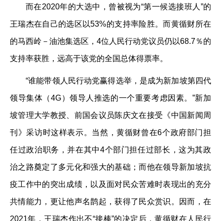
而在2020年的大选中，曾被视为“第一候选接班人”的
王瑞杰在自己的选区以53%的支持率险胜。而黄循财所在
的马西岭－油池集选区，4位人民行动党议员仍以68.7％的
支持率获胜，远高于该党的全国总体得票率。
“谁能带领人民行动党赢得选举，是成为新加坡第四代
领导集体（4G）领导人推选的一个重要考虑因素。”新加
坡管理大学教授、前国会议员陈庆文在接受《中国新闻周
刊》采访时这样表示。当然，黄循财曾在6个政府部门担
任过政治职务，并在其中4个部门担任过部长，这为其政
治之路奠定了多元化和强大的基础；而他在领导新加坡抗
疫工作中的突出成绩，以及面对民众苦难时表现出的充分
共情能力，更让他声名鹊起，获得了民众赏识。因而，在
2021年，王瑞杰作出不“接棒”的决定后，黄循财在人民行