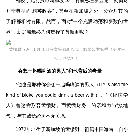
相较于此前执政新加坡20年的前总理李显龙，黄循财
并非典型的“精英政客”，甚至在新加坡之外，公众对其的
了解都相对有限。然而，面对“一个充满动荡和变数的世
界”，新加坡最终为何选择了黄循财呢？
黄循财（左）5月15日在宣誓就职仪式上和李显龙握手（图片来
源：路透社）
“会想一起喝啤酒的男人”和他背后的考量
“他也是那种你会想一起喝啤酒的男人（He is also the
kind of bloke you could drink a beer with）。”《经济学
人》曾这样形容黄循财。而黄循财身上的亲和力与“接地
气”，与其成长经历不无关系。
1972年出生于新加坡的黄循财，祖籍中国海南，自小