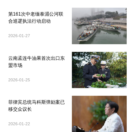
第161次中老缅泰湄公河联
合巡逻执法行动启动
2026-01-27
云南孟连牛油果首次出口东
盟市场
2026-01-25
菲律宾总统马科斯弹劾案已
移交众议长
2026-01-22