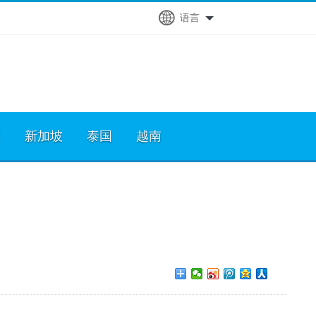
语言
宾
新加坡
泰国
越南