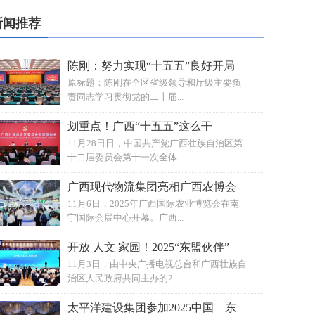
新闻推荐
陈刚：努力实现“十五五”良好开局
原标题：陈刚在全区省级领导和厅级主要负
责同志学习贯彻党的二十届...
划重点！广西“十五五”这么干
11月28日日，中国共产党广西壮族自治区第
十二届委员会第十一次全体...
广西现代物流集团亮相广西农博会
11月6日，2025年广西国际农业博览会在南
宁国际会展中心开幕。广西...
开放 人文 家园！2025“东盟伙伴”
11月3日，由中央广播电视总台和广西壮族自
治区人民政府共同主办的2...
太平洋建设集团参加2025中国—东