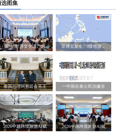
精选图集
聚焦“世界文化遗产的
菲律宾发生7.9级地震，
泰国总理阿努廷会见王
一中国在泰公民涉嫌非
2026中越跨境旅游AI赋
2026中越跨境旅游AI赋