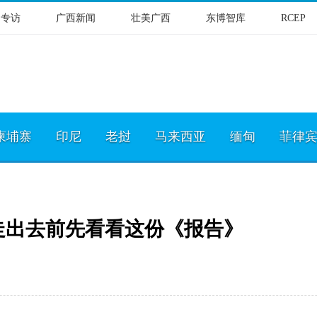
物专访
广西新闻
壮美广西
东博智库
RCEP
柬埔寨
印尼
老挝
马来西亚
缅甸
菲律
走出去前先看看这份《报告》