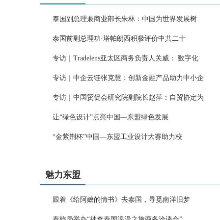
泰国副总理兼商业部长朱林：中国为世界发展树
泰国前副总理功·塔帕朗西积极评价中共二十
专访｜Tradelens亚太区商务负责人关威： 数字化
专访｜中企云链张克慧：创新金融产品助力中小企
专访｜中国贸促会研究院副院长赵萍：自贸协定为
让“绿色设计”点亮中国—东盟绿色发展
“金紫荆杯”中国—东盟工业设计大赛助力校
魅力东盟
跟着《给阿嬷的情书》去泰国，寻觅南洋旧梦
泰旅局举办“神奇泰国浪漫之旅商务洽谈会”