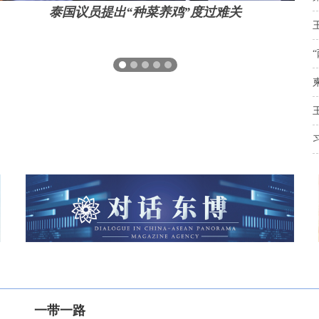
泰国议员提出“种菜养鸡”度过难关
在南宁举...
菲律宾落...
将在五年...
开拉票”...
一带一路