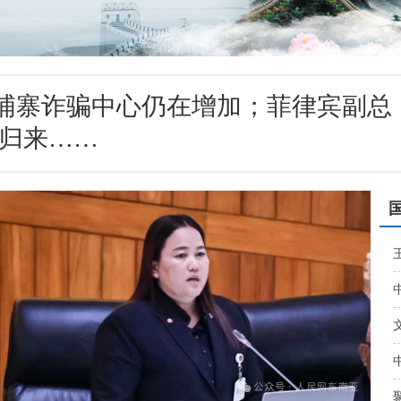
称柬埔寨诈骗中心仍在增加；菲律宾副总
归来……
盟文...
..
...
交
持菲重建...
今
莎拉祈祷...