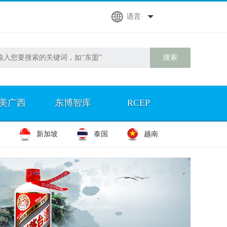
语言·
美广西
东博智库
RCEP
宾
新加坡
泰国
越南
谁说海边不能避暑？看看广西的这些滨海小城
《海丝迷藏》成功出圈！上线3天掀起文旅短剧
升级！南宁青秀山，有新变化！
在南宁“逛公园”，才是「慢充式旅行」的正确
获中国气象局推介！这里的森林温泉真的凉快