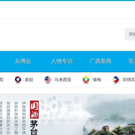
东博会
人物专访
广西新闻
壮
尼
老挝
马来西亚
缅甸
菲律