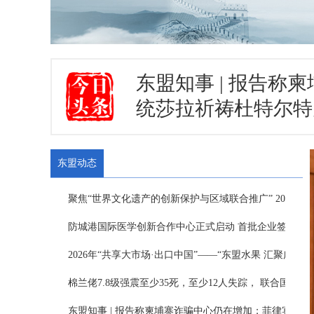
东盟知事 | 报告
统莎拉祈祷杜特尔特
东盟动态
聚焦“世界文化遗产的创新保护与区域联合推广” 2026面向东
防城港国际医学创新合作中心正式启动 首批企业签约入驻.
2026年“共享大市场·出口中国”——“东盟水果 汇聚广西”活动
棉兰佬7.8级强震至少35死，至少12人失踪， 联合国准备支
东盟知事 | 报告称柬埔寨诈骗中心仍在增加；菲律宾副总统