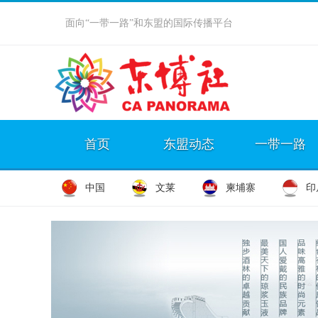
面向“一带一路”和东盟的国际传播平台
首页
东盟动态
一带一路
中国
文莱
柬埔寨
印