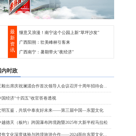
广西这座博物馆荣登国家级榜单！这个暑期，赴一
距南宁2.5h车程！中越边境的瀑布咖啡店火了
惬意又浪漫！南宁这个公园上新“草坪沙发”
最
广西阳朔：壮美峰林引客来
新
广西南宁：暑期带火“夜经济”
资
讯
“金龙”跃出遇龙河
顶层文旅蓝图落笔桂林 三重战略定位铸就世
国内时政
谁说海边不能避暑？看看广西的这些滨海小城
《海丝迷藏》成功出圈！上线3天掀起文旅短剧
王毅出席庆祝澜湄合作首次领导人会议召开十周年招待会...
升级！南宁青秀山，有新变化！
中国经济“十四五”收官答卷透视
在南宁“逛公园”，才是「慢充式旅行」的正确
文明互鉴，共筑中泰友好未来——第三届中国—东盟文化
...
中越德天（板约）跨国瀑布跨境跑暨2025年大新半程马拉松
...
聚焦文化深度体验与跨境旅游合作——2024面向东盟文化...